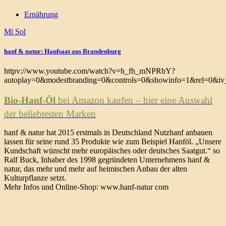
Ernährung
Mi Sol
hanf & natur: Hanfsaat aus Brandenburg
httpv://www.youtube.com/watch?v=h_fh_mNPRbY?
autoplay=0&modestbranding=0&controls=0&showinfo=1&rel=0&iv_
Bio-Hanf-Öl
bei Amazon kaufen – hier eine Auswahl
der beliebtesten Marken
hanf & natur hat 2015 erstmals in Deutschland Nutzhanf anbauen
lassen für seine rund 35 Produkte wie zum Beispiel Hanföl. „Unsere
Kundschaft wünscht mehr europäisches oder deutsches Saatgut.“ so
Ralf Buck, Inhaber des 1998 gegründeten Unternehmens hanf &
natur, das mehr und mehr auf heimischen Anbau der alten
Kulturpflanze setzt.
Mehr Infos und Online-Shop: www.hanf-natur com