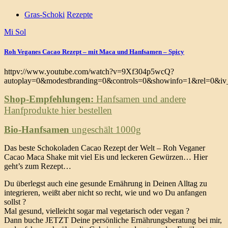
Gras-Schoki
Rezepte
Mi Sol
Roh Veganes Cacao Rezept – mit Maca und Hanfsamen – Spicy
httpv://www.youtube.com/watch?v=9Xf304p5wcQ?
autoplay=0&modestbranding=0&controls=0&showinfo=1&rel=0&iv_
Shop-Empfehlungen:
Hanfsamen und andere
Hanfprodukte hier bestellen
Bio-Hanfsamen
ungeschält 1000g
Das beste Schokoladen Cacao Rezept der Welt – Roh Veganer
Cacao Maca Shake mit viel Eis und leckeren Gewürzen… Hier
geht’s zum Rezept…
Du überlegst auch eine gesunde Ernährung in Deinen Alltag zu
integrieren, weißt aber nicht so recht, wie und wo Du anfangen
sollst ?
Mal gesund, vielleicht sogar mal vegetarisch oder vegan ?
Dann buche JETZT Deine persönliche Ernährungsberatung bei mir,