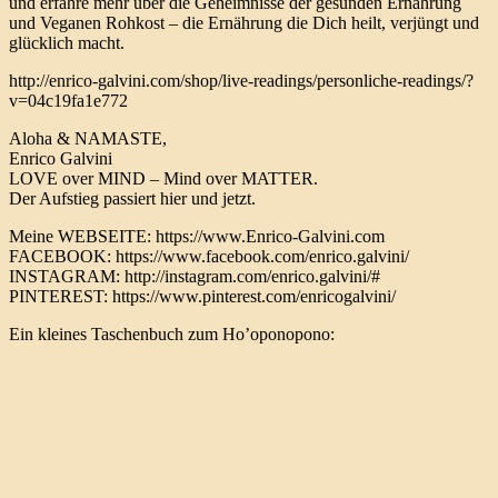
und erfahre mehr über die Geheimnisse der gesunden Ernährung
und Veganen Rohkost – die Ernährung die Dich heilt, verjüngt und
glücklich macht.
http://enrico-galvini.com/shop/live-readings/personliche-readings/?
v=04c19fa1e772
Aloha & NAMASTE,
Enrico Galvini
LOVE over MIND – Mind over MATTER.
Der Aufstieg passiert hier und jetzt.
Meine WEBSEITE: https://www.Enrico-Galvini.com
FACEBOOK: https://www.facebook.com/enrico.galvini/
INSTAGRAM: http://instagram.com/enrico.galvini/#
PINTEREST: https://www.pinterest.com/enricogalvini/
Ein kleines Taschenbuch zum Ho’oponopono: