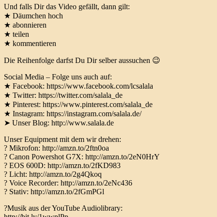
Und falls Dir das Video gefällt, dann gilt:
★ Däumchen hoch
★ abonnieren
★ teilen
★ kommentieren
Die Reihenfolge darfst Du Dir selber aussuchen 😉
Social Media – Folge uns auch auf:
★ Facebook: https://www.facebook.com/lcsalala
★ Twitter: https://twitter.com/salala_de
★ Pinterest: https://www.pinterest.com/salala_de
★ Instagram: https://instagram.com/salala.de/
➤ Unser Blog: http://www.salala.de
Unser Equipment mit dem wir drehen:
? Mikrofon: http://amzn.to/2ftn0oa
? Canon Powershot G7X: http://amzn.to/2eN0HrY
? EOS 600D: http://amzn.to/2fKD983
? Licht: http://amzn.to/2g4Qkoq
? Voice Recorder: http://amzn.to/2eNc436
? Stativ: http://amzn.to/2fGmPGl
?Musik aus der YouTube Audiolibrary:
http://bit.ly/1wwplPp