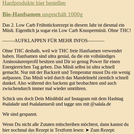
Hanfprodukte hier bestellen
Bio-Hanfsamen
ungeschält 1000g
Das 2. Low Carb Frühstücksrezept in diesem Jahr ist diesmal ein
Müsli. Eigentlich ja sogar ein Low Carb Knuspermüsli. Ohne THC!
——–AUFKLAPPEN FÜR MEHR INFOS———–
Ohne THC deshalb, weil wir THC freie Hanfsamen verwendet
haben. Hanfsamen sind ultra genial, da die ein vollständiges
Aminosäurenprofil besitzen und Dir so genug Power für einen
Energiereichen Tag geben. Das Müsli selbst ist ultra schnell
gemacht. Nur mit der Backzeit und Temperatur musst Du ein wenig
aufpassen. Das Müsli wird durch das Mandelmehl ziemlich schnell
dunkel. Also während des backens gut beobachten und auch
zwischendurch immer mal wieder umrühren.
Schick uns doch Dein Müslibild auf Instagram mit dem Hashtag
#salalade und #salalamuesli und tagge uns mit @salala.de
Wir sind gespannt.
Wenn Du nicht alle Zutaten mitschreiben möchtest, dann kannst du
hier nochmal das Rezept in Textform lesen: ➤ Zum Rezept: