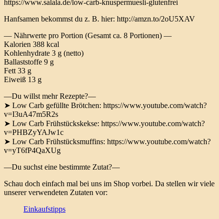
https://www.salala.de/low-carb-knuspermuesli-glutenfrei
Hanfsamen bekommst du z. B. hier: http://amzn.to/2oU5XAV
— Nährwerte pro Portion (Gesamt ca. 8 Portionen) —
Kalorien 388 kcal
Kohlenhydrate 3 g (netto)
Ballaststoffe 9 g
Fett 33 g
Eiweiß 13 g
—Du willst mehr Rezepte?—
➤ Low Carb gefüllte Brötchen: https://www.youtube.com/watch?
v=I3uA47m5R2s
➤ Low Carb Frühstückskekse: https://www.youtube.com/watch?
v=PHBZyYAJw1c
➤ Low Carb Frühstücksmuffins: https://www.youtube.com/watch?
v=yT6fP4QaXUg
—Du suchst eine bestimmte Zutat?—
Schau doch einfach mal bei uns im Shop vorbei. Da stellen wir viele
unserer verwendeten Zutaten vor:
Einkaufstipps