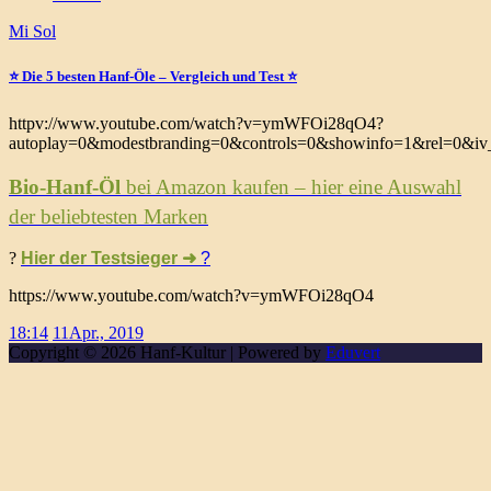
Mi Sol
⭐️ Die 5 besten Hanf-Öle – Vergleich und Test ⭐️
httpv://www.youtube.com/watch?v=ymWFOi28qO4?
autoplay=0&modestbranding=0&controls=0&showinfo=1&rel=0&iv_
Bio-Hanf-Öl
bei Amazon kaufen – hier eine Auswahl
der beliebtesten Marken
?
Hier der Testsieger ➜
?
https://www.youtube.com/watch?v=ymWFOi28qO4
18:14
11
Apr., 2019
Copyright © 2026 Hanf-Kultur | Powered by
Eduvert