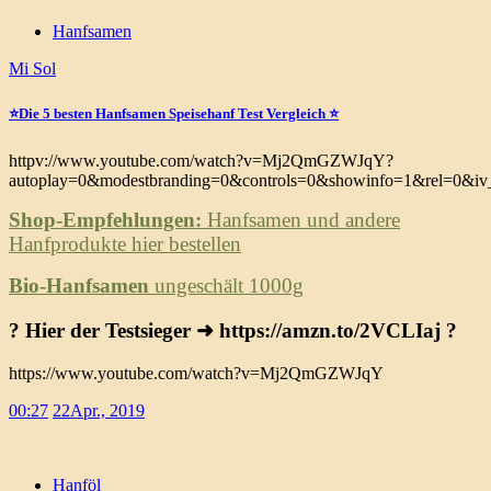
Hanfsamen
Mi Sol
⭐️Die 5 besten Hanfsamen Speisehanf Test Vergleich ⭐️
httpv://www.youtube.com/watch?v=Mj2QmGZWJqY?
autoplay=0&modestbranding=0&controls=0&showinfo=1&rel=0&iv_
Shop-Empfehlungen:
Hanfsamen und andere
Hanfprodukte hier bestellen
Bio-Hanfsamen
ungeschält 1000g
?
Hier der Testsieger ➜ https://amzn.to/2VCLIaj
?
https://www.youtube.com/watch?v=Mj2QmGZWJqY
00:27
22
Apr., 2019
Hanföl