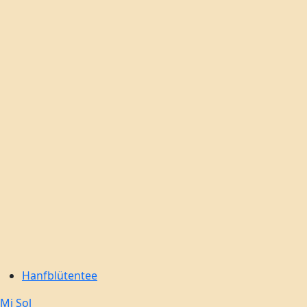
Hanf-
Zum
Inhalt
Kultur
springen
Hanfblütentee
Mi Sol