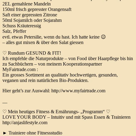
2EL gemahlene Mandeln
150ml frisch gepresster Orangensaft
Saft einer gepressten Zitrone
50ml Sojamilch oder Sojarahm
Schuss Kräuteressig
Salz, Pfeffer
evtl. etwas Petersilie, wenn du hast. Ich hatte keine 😉
– alles gut mixen & über den Salat giessen
♡ Rundum GESUND & FIT!
Ich empfehle die Naturprodukte – von Food über Haarpflege bis hin
zu Sachbüchern – von meinem Kooperationspartner
MyFairtrade.com :
Ein grosses Sortiment an qualitativ hochwertigen, gesunden,
veganen und rein natürlichen Bio-Produkten.
Hier geht’s zur Auswahl: http://www.myfairtrade.com
__
♡ Mein heutiges Fitness & Ernährungs- „Programm“ ♡
LOVE YOUR BODY – Intuitiv und mit Spass Essen & Trainieren
http://anjaslifestyle.com
► Trainiere ohne Fitnessstudio