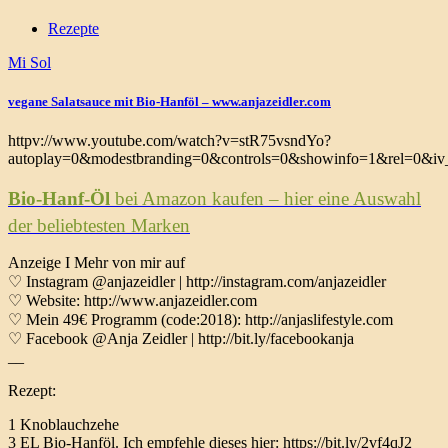
Rezepte
Mi Sol
vegane Salatsauce mit Bio-Hanföl – www.anjazeidler.com
httpv://www.youtube.com/watch?v=stR75vsndYo?
autoplay=0&modestbranding=0&controls=0&showinfo=1&rel=0&iv_
Bio-Hanf-Öl
bei Amazon kaufen – hier eine Auswahl
der beliebtesten Marken
Anzeige I Mehr von mir auf
♡ Instagram @anjazeidler | http://instagram.com/anjazeidler
♡ Website: http://www.anjazeidler.com
♡ Mein 49€ Programm (code:2018): http://anjaslifestyle.com
♡ Facebook @Anja Zeidler | http://bit.ly/facebookanja
__
Rezept:
1 Knoblauchzehe
3 EL Bio-Hanföl. Ich empfehle dieses hier: https://bit.ly/2vf4qJ2