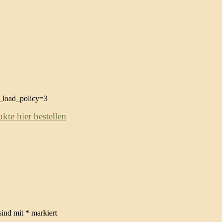
load_policy=3
te hier bestellen
sind mit
*
markiert