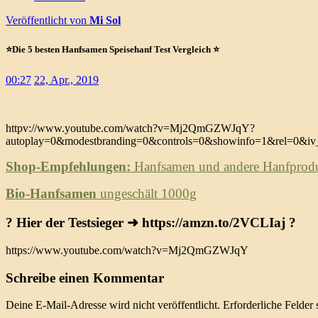
Veröffentlicht von
Mi Sol
⭐️Die 5 besten Hanfsamen Speisehanf Test Vergleich ⭐️
00:27
22, Apr., 2019
httpv://www.youtube.com/watch?v=Mj2QmGZWJqY?
autoplay=0&modestbranding=0&controls=0&showinfo=1&rel=0&iv_
Shop-Empfehlungen:
Hanfsamen und andere Hanfproduk
Bio-Hanfsamen
ungeschält 1000g
?
Hier der Testsieger ➜ https://amzn.to/2VCLIaj
?
https://www.youtube.com/watch?v=Mj2QmGZWJqY
Schreibe einen Kommentar
Deine E-Mail-Adresse wird nicht veröffentlicht.
Erforderliche Felder 