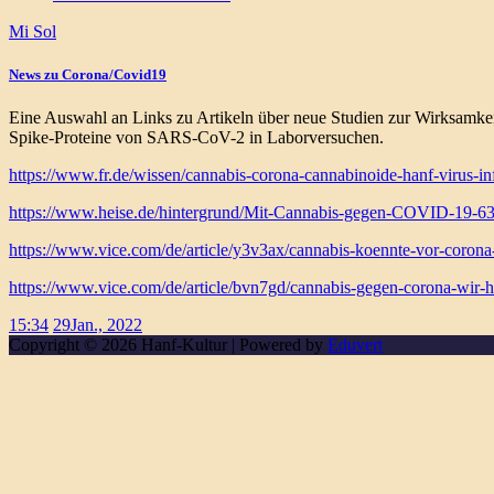
Mi Sol
News zu Corona/Covid19
Eine Auswahl an Links zu Artikeln über neue Studien zur Wirksamkei
Spike-Proteine von SARS-CoV-2 in Laborversuchen.
https://www.fr.de/wissen/cannabis-corona-cannabinoide-hanf-virus-in
https://www.heise.de/hintergrund/Mit-Cannabis-gegen-COVID-19-6
https://www.vice.com/de/article/y3v3ax/cannabis-koennte-vor-corona
https://www.vice.com/de/article/bvn7gd/cannabis-gegen-corona-wir-h
15:34
29
Jan., 2022
Copyright © 2026 Hanf-Kultur | Powered by
Eduvert