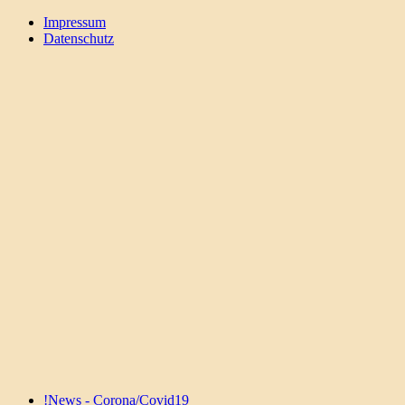
Zum
Impressum
Inhalt
Datenschutz
Hanf-
Hanf-
springen
Kultur
Kultur
!News - Corona/Covid19