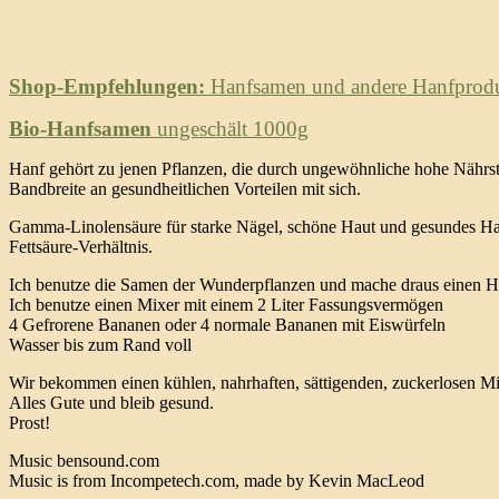
Shop-Empfehlungen:
Hanfsamen und andere Hanfproduk
Bio-Hanfsamen
ungeschält 1000g
Hanf gehört zu jenen Pflanzen, die durch ungewöhnliche hohe Nährsto
Bandbreite an gesundheitlichen Vorteilen mit sich.
Gamma-Linolensäure für starke Nägel, schöne Haut und gesundes Haar.
Fettsäure-Verhältnis.
Ich benutze die Samen der Wunderpflanzen und mache draus einen 
Ich benutze einen Mixer mit einem 2 Liter Fassungsvermögen
4 Gefrorene Bananen oder 4 normale Bananen mit Eiswürfeln
Wasser bis zum Rand voll
Wir bekommen einen kühlen, nahrhaften, sättigenden, zuckerlosen M
Alles Gute und bleib gesund.
Prost!
Music bensound.com
Music is from Incompetech.com, made by Kevin MacLeod