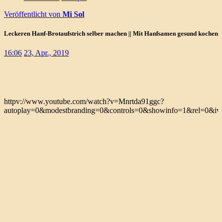
Veröffentlicht von
Mi Sol
Leckeren Hanf-Brotaufstrich selber machen || Mit Hanfsamen gesund kochen
16:06
23, Apr., 2019
httpv://www.youtube.com/watch?v=Mnrtda91ggc?
autoplay=0&modestbranding=0&controls=0&showinfo=1&rel=0&iv_