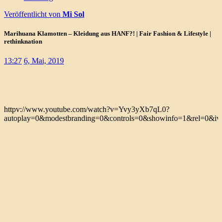
Veröffentlicht von
Mi Sol
Marihuana Klamotten – Kleidung aus HANF?! | Fair Fashion & Lifestyle |
rethinknation
13:27
6, Mai, 2019
httpv://www.youtube.com/watch?v=Yvy3yXb7qL0?
autoplay=0&modestbranding=0&controls=0&showinfo=1&rel=0&iv_