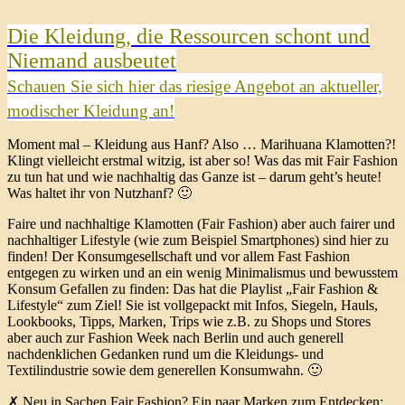
Die Kleidung, die Ressourcen schont und
Niemand ausbeutet
Schauen Sie sich hier das riesige Angebot an aktueller,
modischer Kleidung an!
Moment mal – Kleidung aus Hanf? Also … Marihuana Klamotten?!
Klingt vielleicht erstmal witzig, ist aber so! Was das mit Fair Fashion
zu tun hat und wie nachhaltig das Ganze ist – darum geht’s heute!
Was haltet ihr von Nutzhanf? 🙂
Faire und nachhaltige Klamotten (Fair Fashion) aber auch fairer und
nachhaltiger Lifestyle (wie zum Beispiel Smartphones) sind hier zu
finden! Der Konsumgesellschaft und vor allem Fast Fashion
entgegen zu wirken und an ein wenig Minimalismus und bewusstem
Konsum Gefallen zu finden: Das hat die Playlist „Fair Fashion &
Lifestyle“ zum Ziel! Sie ist vollgepackt mit Infos, Siegeln, Hauls,
Lookbooks, Tipps, Marken, Trips wie z.B. zu Shops und Stores
aber auch zur Fashion Week nach Berlin und auch generell
nachdenklichen Gedanken rund um die Kleidungs- und
Textilindustrie sowie dem generellen Konsumwahn. 🙂
✗ Neu in Sachen Fair Fashion? Ein paar Marken zum Entdecken: