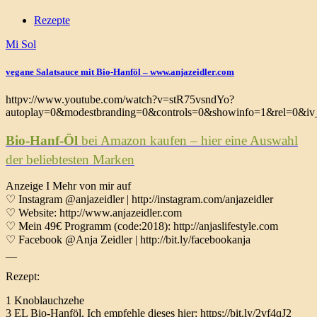
Rezepte
Mi Sol
vegane Salatsauce mit Bio-Hanföl – www.anjazeidler.com
httpv://www.youtube.com/watch?v=stR75vsndYo?
autoplay=0&modestbranding=0&controls=0&showinfo=1&rel=0&iv_
Bio-Hanf-Öl
bei Amazon kaufen – hier eine Auswahl
der beliebtesten Marken
Anzeige I Mehr von mir auf
♡ Instagram @anjazeidler | http://instagram.com/anjazeidler
♡ Website: http://www.anjazeidler.com
♡ Mein 49€ Programm (code:2018): http://anjaslifestyle.com
♡ Facebook @Anja Zeidler | http://bit.ly/facebookanja
__
Rezept:
1 Knoblauchzehe
3 EL Bio-Hanföl. Ich empfehle dieses hier: https://bit.ly/2vf4qJ2