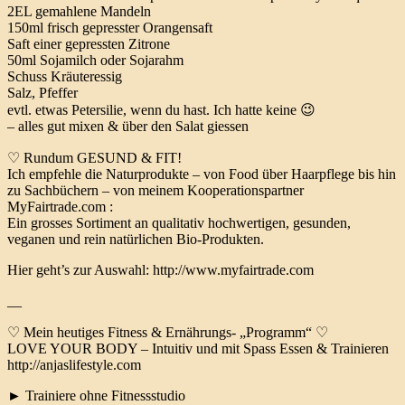
2EL gemahlene Mandeln
150ml frisch gepresster Orangensaft
Saft einer gepressten Zitrone
50ml Sojamilch oder Sojarahm
Schuss Kräuteressig
Salz, Pfeffer
evtl. etwas Petersilie, wenn du hast. Ich hatte keine 😉
– alles gut mixen & über den Salat giessen
♡ Rundum GESUND & FIT!
Ich empfehle die Naturprodukte – von Food über Haarpflege bis hin
zu Sachbüchern – von meinem Kooperationspartner
MyFairtrade.com :
Ein grosses Sortiment an qualitativ hochwertigen, gesunden,
veganen und rein natürlichen Bio-Produkten.
Hier geht’s zur Auswahl: http://www.myfairtrade.com
__
♡ Mein heutiges Fitness & Ernährungs- „Programm“ ♡
LOVE YOUR BODY – Intuitiv und mit Spass Essen & Trainieren
http://anjaslifestyle.com
► Trainiere ohne Fitnessstudio