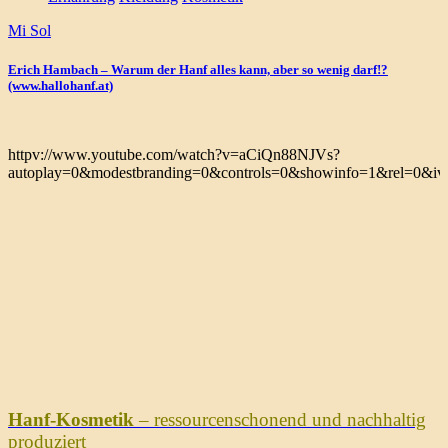
Mi Sol
Erich Hambach – Warum der Hanf alles kann, aber so wenig darf!?
(www.hallohanf.at)
httpv://www.youtube.com/watch?v=aCiQn88NJVs?
autoplay=0&modestbranding=0&controls=0&showinfo=1&rel=0&iv_
Hanf-Kosmetik
– ressourcenschonend und nachhaltig
produziert