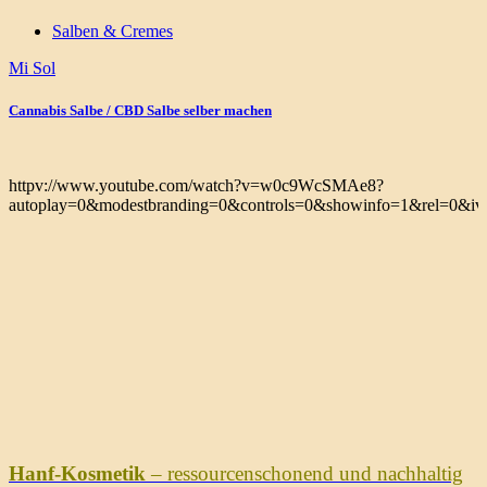
Salben & Cremes
Mi Sol
Cannabis Salbe / CBD Salbe selber machen
httpv://www.youtube.com/watch?v=w0c9WcSMAe8?
autoplay=0&modestbranding=0&controls=0&showinfo=1&rel=0&iv_
Hanf-Kosmetik
– ressourcenschonend und nachhaltig