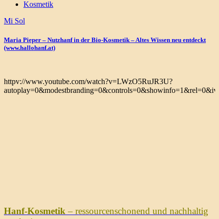
Kosmetik
Mi Sol
Maria Pieper – Nutzhanf in der Bio-Kosmetik – Altes Wissen neu entdeckt
(www.hallohanf.at)
httpv://www.youtube.com/watch?v=LWzO5RuJR3U?
autoplay=0&modestbranding=0&controls=0&showinfo=1&rel=0&iv_
Hanf-Kosmetik
– ressourcenschonend und nachhaltig