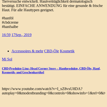
Tierversuche entwickelt. Hautverträglichkeit dermatologisch
bestätigt. EINFACHE ANWENDUNG für eine gesunde & frische
Haut. Für alle Hauttypen geeignet.
#hanföl
#cbdcreme
#hanfsalbe
16:59
17
Sep., 2019
Accesssoires & mehr
CBD-Öle
Kosmetik
Mi Sol
CBD-Produkte Linz: Head Corner Store – Hanfprodukte, CBD-Öle, Hanf,
Kosmetik- und Geschenkartikel
httpv://www.youtube.com/watch?v=I_xZ8vxU8DA?
autoplay=0&modestbranding=0&controls=0&showinfo=1&rel=0&iv_