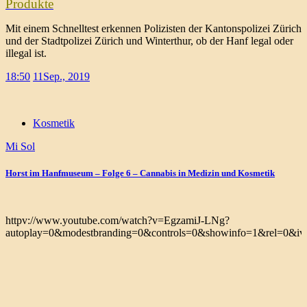
Produkte
Mit einem Schnelltest erkennen Polizisten der Kantonspolizei Zürich
und der Stadtpolizei Zürich und Winterthur, ob der Hanf legal oder
illegal ist.
18:50
11
Sep., 2019
Kosmetik
Mi Sol
Horst im Hanfmuseum – Folge 6 – Cannabis in Medizin und Kosmetik
httpv://www.youtube.com/watch?v=EgzamiJ-LNg?
autoplay=0&modestbranding=0&controls=0&showinfo=1&rel=0&iv_