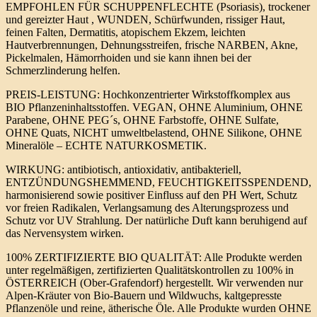
EMPFOHLEN FÜR SCHUPPENFLECHTE (Psoriasis), trockener
und gereizter Haut , WUNDEN, Schürfwunden, rissiger Haut,
feinen Falten, Dermatitis, atopischem Ekzem, leichten
Hautverbrennungen, Dehnungsstreifen, frische NARBEN, Akne,
Pickelmalen, Hämorrhoiden und sie kann ihnen bei der
Schmerzlinderung helfen.
PREIS-LEISTUNG: Hochkonzentrierter Wirkstoffkomplex aus
BIO Pflanzeninhaltsstoffen. VEGAN, OHNE Aluminium, OHNE
Parabene, OHNE PEG´s, OHNE Farbstoffe, OHNE Sulfate,
OHNE Quats, NICHT umweltbelastend, OHNE Silikone, OHNE
Mineralöle – ECHTE NATURKOSMETIK.
WIRKUNG: antibiotisch, antioxidativ, antibakteriell,
ENTZÜNDUNGSHEMMEND, FEUCHTIGKEITSSPENDEND,
harmonisierend sowie positiver Einfluss auf den PH Wert, Schutz
vor freien Radikalen, Verlangsamung des Alterungsprozess und
Schutz vor UV Strahlung. Der natürliche Duft kann beruhigend auf
das Nervensystem wirken.
100% ZERTIFIZIERTE BIO QUALITÄT: Alle Produkte werden
unter regelmäßigen, zertifizierten Qualitätskontrollen zu 100% in
ÖSTERREICH (Ober-Grafendorf) hergestellt. Wir verwenden nur
Alpen-Kräuter von Bio-Bauern und Wildwuchs, kaltgepresste
Pflanzenöle und reine, ätherische Öle. Alle Produkte wurden OHNE