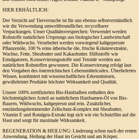
HIER ERHÄLTLICH:
Der Verzicht auf Tierversuche ist für uns ebenso selbstverständlich
wie die Verwendung umweltfreundlicher, recycelbarer
Verpackungen. Unser Qualitätsversprechen: Verwendet werden
Rohstoffe natürlichen Ursprungs aus biologischer Landwirtschaft
oder Wildwuchs. Verarbeitet werden vorwiegend kaltgepresste
Pflanzenöle, 100 % reine ätherische öle, frische Kräuterextrakte,
Wachse, Fette, Sheabutter und Kakaobutter. Hilfsstoffe wie
Emulgatoren, Konservierungsstoffe und Tenside werden aus
natürlichen Rohstoffen gewonnen. Die Konservierung erfolgt laut
den Vorgaben des österreichischen Lebensmittelcodex. Überliefertes
Wissen, kombiniert mit wissenschaftlichen Erkenntnissen,
gewährleistet Produkte höchster Wirksamkeit und Qualität.
Unsere 100% zertifizierten Bio-Hanfsalben enthalten den
höchstmöglichen Anteil an natürlichem Hanfsamen-Öl von Bio-
Bauern, Wildwuchs, kaltgepresst und rein. Zusätzlicher,
entzündungshemmender Zellschutz-Komplex mit Sheabutter,
Vitamin E und Rotalgen-Extrakt legt sich wie ein Schutzfilm auf die
Haut und sorgt für maximale Wirksamkeit.
REGENERATION & HEILUNG: Linderung schon nach der ersten
Anwendung. Heilung der Haut im Gesicht und am Körper.