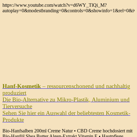
httpv://www.youtube.com/watch?v=d6WY_TlQi_M?
autoplay=0&modestbranding=0&controls=0&showinfo=1&rel=0&iv_
Hanf-Kosmetik
– ressourcenschonend und nachhaltig
produziert
Die Bio-Alternative zu Mikro-Plastik, Aluminium und
Tierversuche
Sehen Sie hier ein Auswahl der beliebtesten Kosmetik-
Produkte
Bio-Hanfsalben 200ml Creme Natur • CBD Creme hochdosiert mit
Bio-Hanföl Shea Butter Algen-Extrakt Vitamin E • Hautpflege