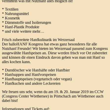
vermitteln was mit Nutzhanf alles möglich ist!
* Textilien
* Nahrungsmittel
* Kosmetik
* Dämmstoffe und Isolierungen
* Hanf-Plastik Produkte
* und viele weitere mehr…
Frisch zubereitete Hanfkulinarik im Werzersaal
Der halloHANF Kongress hat etwas ganz besonderes für alle
Nutzhanf Freunde! Wir bieten im Werzersaal passend zum Kongress
ausgewählte Hanfspeisen an. Diese werden frisch vor Ort zubereitet
und können dir einen Eindruck davon geben was man mit Hanf so
alles kochen kann.
* Durstlöscher wie Hanfsäfte oder Hanfbier
* Hanfsuppen und Hanfvorspeisen
* Hanfhauptspeisen (vegetarisch oder vegan)
* Hanfkuchen und andere Leckereien
Wir freuen uns sehr, wenn du am 19. & 20. Januar 2019 im CCW
(Congress Center Wörthersee) in Pörtschach am Wörthersee auch
dabei bist!
Informationen und Tickets auf: