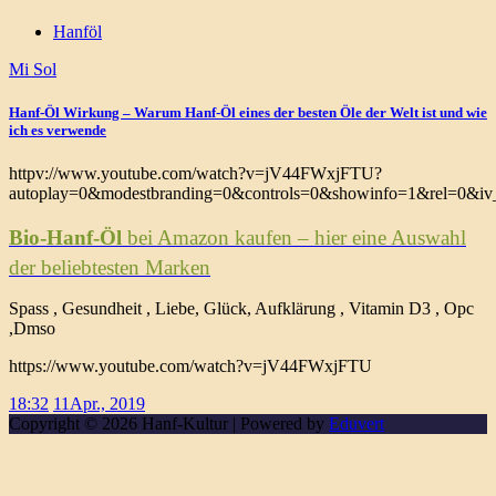
Hanföl
Mi Sol
Hanf-Öl Wirkung – Warum Hanf-Öl eines der besten Öle der Welt ist und wie
ich es verwende
httpv://www.youtube.com/watch?v=jV44FWxjFTU?
autoplay=0&modestbranding=0&controls=0&showinfo=1&rel=0&iv_
Bio-Hanf-Öl
bei Amazon kaufen – hier eine Auswahl
der beliebtesten Marken
Spass , Gesundheit , Liebe, Glück, Aufklärung , Vitamin D3 , Opc
,Dmso
https://www.youtube.com/watch?v=jV44FWxjFTU
18:32
11
Apr., 2019
Copyright © 2026 Hanf-Kultur | Powered by
Eduvert