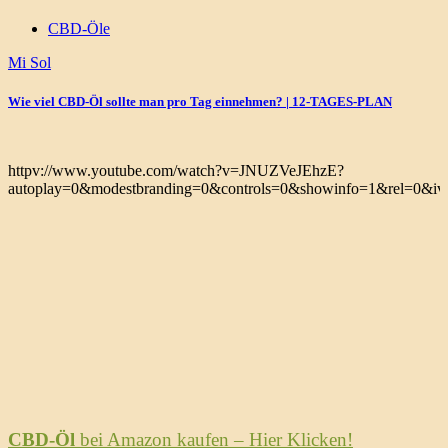
CBD-Öle
Mi Sol
Wie viel CBD-Öl sollte man pro Tag einnehmen? | 12-TAGES-PLAN
httpv://www.youtube.com/watch?v=JNUZVeJEhzE?
autoplay=0&modestbranding=0&controls=0&showinfo=1&rel=0&iv_
CBD-Öl
bei Amazon kaufen – Hier Klicken!