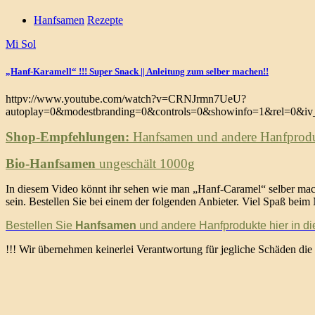
Hanfsamen
Rezepte
Mi Sol
„Hanf-Karamell“ !!! Super Snack || Anleitung zum selber machen!!
httpv://www.youtube.com/watch?v=CRNJrmn7UeU?
autoplay=0&modestbranding=0&controls=0&showinfo=1&rel=0&iv_
Shop-Empfehlungen:
Hanfsamen und andere Hanfproduk
Bio-Hanfsamen
ungeschält 1000g
In diesem Video könnt ihr sehen wie man „Hanf-Caramel“ selber mach
sein. Bestellen Sie bei einem der folgenden Anbieter. Viel Spaß bei
Bestellen Sie
Hanfsamen
und andere Hanfprodukte hier in d
!!! Wir übernehmen keinerlei Verantwortung für jegliche Schäden die