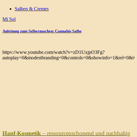
Salben & Cremes
Mi Sol
Anleitung zum Selbermachen: Cannabis Salbe
httpv://www.youtube.com/watch?v=zD1UxjpO3Fg?
autoplay=0&modestbranding=0&controls=0&showinfo=1&rel=0&iv_
Hanf-Kosmetik
– ressourcenschonend und nachhaltig