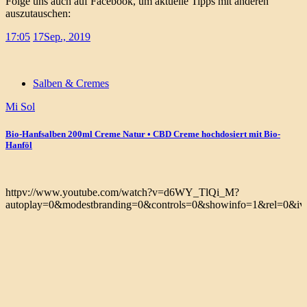
Folge uns auch auf Facebook, um aktuelle Tipps mit anderen
auszutauschen:
17:05
17
Sep., 2019
Salben & Cremes
Mi Sol
Bio-Hanfsalben 200ml Creme Natur • CBD Creme hochdosiert mit Bio-
Hanföl
httpv://www.youtube.com/watch?v=d6WY_TlQi_M?
autoplay=0&modestbranding=0&controls=0&showinfo=1&rel=0&iv_