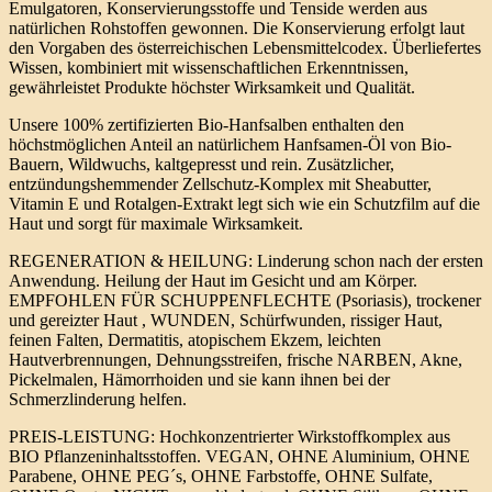
Emulgatoren, Konservierungsstoffe und Tenside werden aus
natürlichen Rohstoffen gewonnen. Die Konservierung erfolgt laut
den Vorgaben des österreichischen Lebensmittelcodex. Überliefertes
Wissen, kombiniert mit wissenschaftlichen Erkenntnissen,
gewährleistet Produkte höchster Wirksamkeit und Qualität.
Unsere 100% zertifizierten Bio-Hanfsalben enthalten den
höchstmöglichen Anteil an natürlichem Hanfsamen-Öl von Bio-
Bauern, Wildwuchs, kaltgepresst und rein. Zusätzlicher,
entzündungshemmender Zellschutz-Komplex mit Sheabutter,
Vitamin E und Rotalgen-Extrakt legt sich wie ein Schutzfilm auf die
Haut und sorgt für maximale Wirksamkeit.
REGENERATION & HEILUNG: Linderung schon nach der ersten
Anwendung. Heilung der Haut im Gesicht und am Körper.
EMPFOHLEN FÜR SCHUPPENFLECHTE (Psoriasis), trockener
und gereizter Haut , WUNDEN, Schürfwunden, rissiger Haut,
feinen Falten, Dermatitis, atopischem Ekzem, leichten
Hautverbrennungen, Dehnungsstreifen, frische NARBEN, Akne,
Pickelmalen, Hämorrhoiden und sie kann ihnen bei der
Schmerzlinderung helfen.
PREIS-LEISTUNG: Hochkonzentrierter Wirkstoffkomplex aus
BIO Pflanzeninhaltsstoffen. VEGAN, OHNE Aluminium, OHNE
Parabene, OHNE PEG´s, OHNE Farbstoffe, OHNE Sulfate,