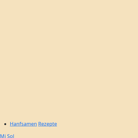
Hanf-
Zum
Inhalt
Kultur
springen
Hanfsamen
Rezepte
Mi Sol