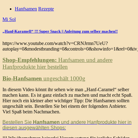
Hanfsamen
Rezepte
Mi Sol
„Hanf-Karamell“ !!! Super Snack || Anleitung zum selber machen!!
httpv://www.youtube.com/watch?v=CRNJrmn7UeU?
autoplay=0&modestbranding=0&controls=0&showinfo=1&rel=0&iv_
Shop-Empfehlungen:
Hanfsamen und andere
Hanfprodukte hier bestellen
Bio-Hanfsamen
ungeschält 1000g
In diesem Video könnt ihr sehen wie man „Hanf-Caramel“ selber
machen kann. Es ist ganz einfach zu machen und macht echt Spaß.
Hier noch ein kleiner aber wichtiger Tipp: Die Hanfsamen sollten
ungeschält sein. Bestellen Sie bei einem der folgenden Anbieter.
Viel Spaß beim Nachmachen.
Bestellen Sie
Hanfsamen
und andere Hanfprodukte hier in
diesen ausgewählten Shops: