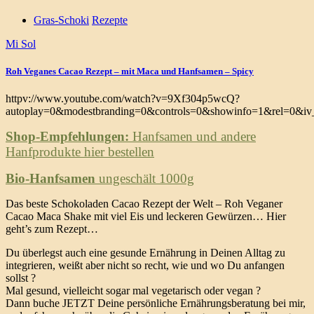
Gras-Schoki
Rezepte
Mi Sol
Roh Veganes Cacao Rezept – mit Maca und Hanfsamen – Spicy
httpv://www.youtube.com/watch?v=9Xf304p5wcQ?
autoplay=0&modestbranding=0&controls=0&showinfo=1&rel=0&iv_
Shop-Empfehlungen:
Hanfsamen und andere
Hanfprodukte hier bestellen
Bio-Hanfsamen
ungeschält 1000g
Das beste Schokoladen Cacao Rezept der Welt – Roh Veganer
Cacao Maca Shake mit viel Eis und leckeren Gewürzen… Hier
geht’s zum Rezept…
Du überlegst auch eine gesunde Ernährung in Deinen Alltag zu
integrieren, weißt aber nicht so recht, wie und wo Du anfangen
sollst ?
Mal gesund, vielleicht sogar mal vegetarisch oder vegan ?
Dann buche JETZT Deine persönliche Ernährungsberatung bei mir,