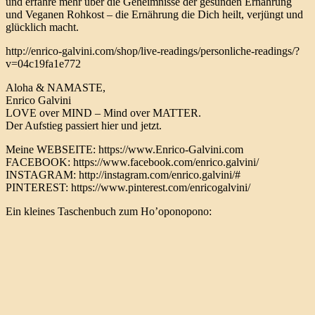
und erfahre mehr über die Geheimnisse der gesunden Ernährung
und Veganen Rohkost – die Ernährung die Dich heilt, verjüngt und
glücklich macht.
http://enrico-galvini.com/shop/live-readings/personliche-readings/?
v=04c19fa1e772
Aloha & NAMASTE,
Enrico Galvini
LOVE over MIND – Mind over MATTER.
Der Aufstieg passiert hier und jetzt.
Meine WEBSEITE: https://www.Enrico-Galvini.com
FACEBOOK: https://www.facebook.com/enrico.galvini/
INSTAGRAM: http://instagram.com/enrico.galvini/#
PINTEREST: https://www.pinterest.com/enricogalvini/
Ein kleines Taschenbuch zum Ho’oponopono: