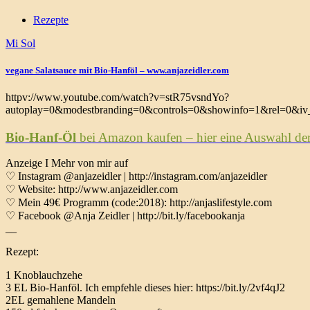
Rezepte
Mi Sol
vegane Salatsauce mit Bio-Hanföl – www.anjazeidler.com
httpv://www.youtube.com/watch?v=stR75vsndYo?
autoplay=0&modestbranding=0&controls=0&showinfo=1&rel=0&iv_
Bio-Hanf-Öl
bei Amazon kaufen – hier eine Auswahl der
Anzeige I Mehr von mir auf
♡ Instagram @anjazeidler | http://instagram.com/anjazeidler
♡ Website: http://www.anjazeidler.com
♡ Mein 49€ Programm (code:2018): http://anjaslifestyle.com
♡ Facebook @Anja Zeidler | http://bit.ly/facebookanja
__
Rezept:
1 Knoblauchzehe
3 EL Bio-Hanföl. Ich empfehle dieses hier: https://bit.ly/2vf4qJ2
2EL gemahlene Mandeln