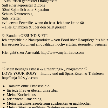
150ml frisch gepresster Orangensaft
Saft einer gepressten Zitrone
50ml Sojamilch oder Sojarahm
Schuss Kräuteressig
Salz, Pfeffer
evtl. etwas Petersilie, wenn du hast. Ich hatte keine 😉
– alles gut mixen & über den Salat giessen
♡ Rundum GESUND & FIT!
Ich empfehle die Naturprodukte – von Food über Haarpflege bis hin
Ein grosses Sortiment an qualitativ hochwertigen, gesunden, veganen
Hier geht’s zur Auswahl: http://www.myfairtrade.com
__
♡ Mein heutiges Fitness & Ernährungs- „Programm“ ♡
LOVE YOUR BODY – Intuitiv und mit Spass Essen & Trainieren
http://anjaslifestyle.com
► Trainiere ohne Fitnessstudio
► für jede Frau & überall umsetzbar
► Meine Kochvideos
► pflanzliche Ermährung
► Meine Lieblingsrezepte zum ausdrucken & nachkochen
► Mein 4 Wochen geführtes Trainingsprogramm