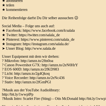
★ abonnieren
★ teilen
★ kommentieren
Die Reihenfolge darfst Du Dir selber aussuchen 😉
Social Media – Folge uns auch auf:
★ Facebook: https://www.facebook.com/lcsalala
★ Twitter: https://twitter.com/salala_de
★ Pinterest: https://www.pinterest.com/salala_de
★ Instagram: https://instagram.com/salala.de/
➤ Unser Blog: http://www.salala.de
Unser Equipment mit dem wir drehen:
? Mikrofon: http://amzn.to/2ftn0oa
? Canon Powershot G7X: http://amzn.to/2eN0HrY
? EOS 600D: http://amzn.to/2fKD983
? Licht: http://amzn.to/2g4Qkoq
? Voice Recorder: http://amzn.to/2eNc436
? Stativ: http://amzn.to/2fGmPGl
?Musik aus der YouTube Audiolibrary:
http://bit.ly/1wwplPp
?Musik Intro: Scarlet Fire (Sting) – Otis McDonald http://bit.ly/1wwp