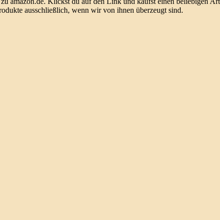
u amazon.de. Klickst du auf den Link und kaufst einen beliebigen Arti
odukte ausschließlich, wenn wir von ihnen überzeugt sind.