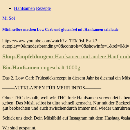
Hanfsamen
Rezepte
Mi Sol
Müsli selber machen Low Carb und glutenfrei mit Hanfsamen salala.de
httpv://www.youtube.com/watch?v=TEkl9sLEsnk?
autoplay=0&modestbranding=0&controls=0&showinfo=1&rel=0&iv_
Shop-Empfehlungen:
Hanfsamen und andere Hanfproduk
Bio-Hanfsamen
ungeschält 1000g
Das 2. Low Carb Frühstücksrezept in diesem Jahr ist diesmal ein Mü
——–AUFKLAPPEN FÜR MEHR INFOS———–
Ohne THC deshalb, weil wir THC freie Hanfsamen verwendet haben. Ha
geben. Das Müsli selbst ist ultra schnell gemacht. Nur mit der Bac
gut beobachten und auch zwischendurch immer mal wieder umrühren
Schick uns doch Dein Müslibild auf Instagram mit dem Hashtag #sala
Wir sind gespannt.