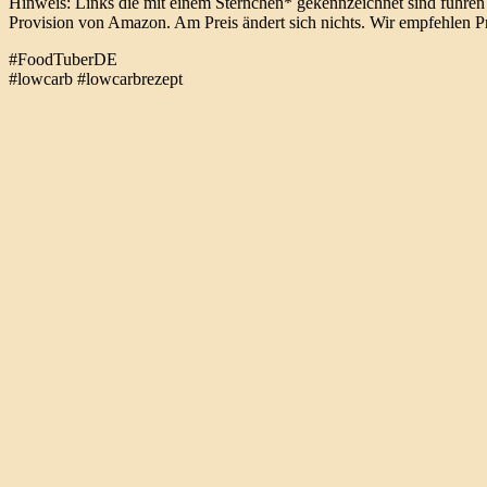
Hinweis: Links die mit einem Sternchen* gekennzeichnet sind führen z
Provision von Amazon. Am Preis ändert sich nichts. Wir empfehlen Pr
#FoodTuberDE
#lowcarb #lowcarbrezept