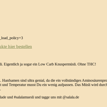
load_policy=3
te hier bestellen
sli. Eigentlich ja sogar ein Low Carb Knuspermüsli. Ohne THC!
nfsamen sind ultra genial, da die ein vollständiges Aminosäurenprof
kzeit und Temperatur musst Du ein wenig aufpassen. Das Müsli wird dur
.
lade und #salalamuesli und tagge uns mit @salala.de