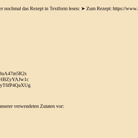
er nochmal das Rezept in Textform lesen: ➤ Zum Rezept: https://www.s
=I3uA47m5R2s
v=PHBZyYAJw1c
?v=yT6fP4QaXUg
unserer verwendeten Zutaten vor: