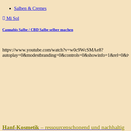
Salben & Cremes
Mi Sol
Cannabis Salbe / CBD Salbe selber machen
httpv://www.youtube.com/watch?v=w0c9WcSMAe8?
autoplay=0&modestbranding=0&controls=0&showinfo=1&rel=0&iv_
Hanf-Kosmetik
– ressourcenschonend und nachhaltig