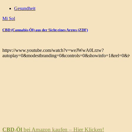
Gesundheit
Mi Sol
CBD (Cannabis-Öl) aus der Sicht eines Arztes (ZDF)
httpv://www.youtube.com/watch?v=weJWwA0Lrzw?
autoplay=0&modestbranding=0&controls=0&showinfo=1&rel=0&iv_
CBD-Öl
bei Amazon kaufen – Hier Klicken!